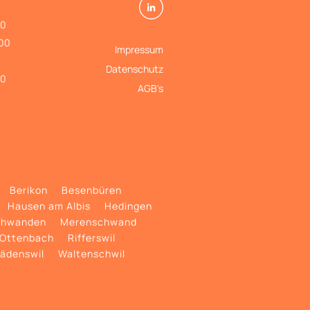
00
.00
Impressum
Datenschutz
00
AGB's
Berikon
Besenbüren
Hausen am Albis
Hedingen
hwanden
Merenschwand
Ottenbach
Rifferswil
ädenswil
Waltenschwil