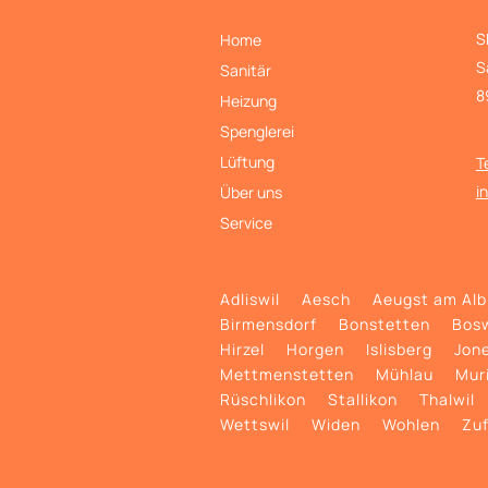
S
Home
S
Sanitär
8
Heizung
Spenglerei
Lüftung
T
i
Über uns
Service
Adliswil
Aesch
Aeugst am Alb
Birmensdorf
Bonstetten
Bosw
Hirzel
Horgen
Islisberg
Jon
Mettmenstetten
Mühlau
Mur
Rüschlikon
Stallikon
Thalwil
Wettswil
Widen
Wohlen
Zuf