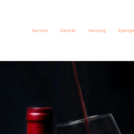
Service
Sanitär
Heizung
Spengl