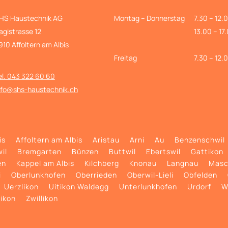
HS Haustechnik AG
Montag – Donnerstag
7.30 – 12.
agistrasse 12
13.00 – 17
910 Affoltern am Albis
Freitag
7.30 – 12.
el. 043 322 60 60
nfo@shs-haustechnik.ch
is
Affoltern am Albis
Aristau
Arni
Au
Benzenschwil
il
Bremgarten
Bünzen
Buttwil
Ebertswil
Gattikon
en
Kappel am Albis
Kilchberg
Knonau
Langnau
Masc
i
Oberlunkhofen
Oberrieden
Oberwil-Lieli
Obfelden
Uerzlikon
Uitikon Waldegg
Unterlunkhofen
Urdorf
W
ikon
Zwillikon