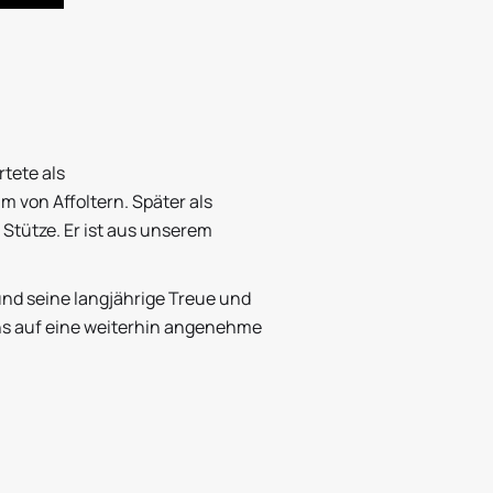
rtete als
 von Affoltern. Später als
 Stütze. Er ist aus unserem
nd seine langjährige Treue und
ns auf eine weiterhin angenehme