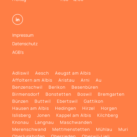
Impressum
Datenschutz
AGB's
Adliswil
Aesch
Aeugst am Albis
Affoltern am Albis
Aristau
Arni
Au
Benzenschwil
Berikon
Besenbüren
Birmensdorf
Bonstetten
Boswil
Bremgarten
Bünzen
Buttwil
Ebertswil
Gattikon
Hausen am Albis
Hedingen
Hirzel
Horgen
Islisberg
Jonen
Kappel am Albis
Kilchberg
Knonau
Langnau
Maschwanden
Merenschwand
Mettmenstetten
Mühlau
Muri
Oberlunkhofen
Oberrieden
Oberwil-Lieli